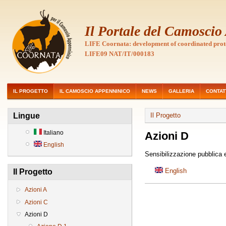
Il Portale del Camosci
LIFE Coornata: development of coordinated prot
LIFE09 NAT/IT/000183
IL PROGETTO
IL CAMOSCIO APPENNINICO
NEWS
GALLERIA
CONTAT
Lingue
Il Progetto
Italiano
Azioni D
English
Sensibilizzazione pubblica e 
English
Il Progetto
Azioni A
Azioni C
Azioni D