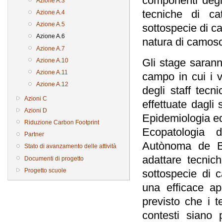
componenti degli 
Azione A.3
tecniche di ca
Azione A.4
Azione A.5
sottospecie di ca
Azione A.6
natura di camosc
Azione A.7
Gli stage saran
Azione A.10
Azione A.11
campo in cui i ve
Azione A.12
degli staff tecni
Azioni C
effettuate dagli 
Azioni D
Epidemiologia ed
Riduzione Carbon Footprint
Ecopatologia 
Partner
Autònoma de Ba
Stato di avanzamento delle attività
adattare tecnic
Documenti di progetto
Progetto scuole
sottospecie di c
una efficace ap
previsto che i t
contesti siano