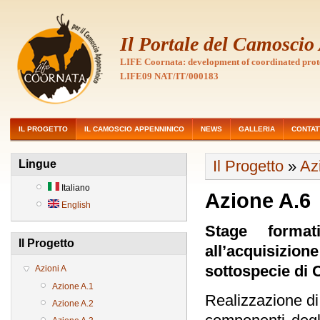
Il Portale del Camosci
LIFE Coornata: development of coordinated prot
LIFE09 NAT/IT/000183
IL PROGETTO
IL CAMOSCIO APPENNINICO
NEWS
GALLERIA
CONTAT
Il Progetto
»
Az
Lingue
Italiano
Azione A.6
English
Stage format
Il Progetto
all’acquisizion
sottospecie di
Azioni A
Azione A.1
Realizzazione di 
Azione A.2