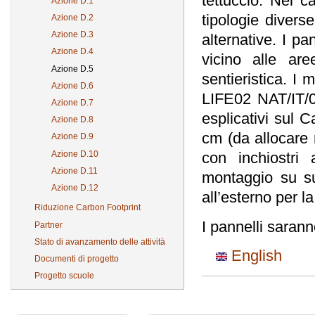
tettuccio. Nel ca
Azione D.1
tipologie divers
Azione D.2
Azione D.3
alternative. I pa
Azione D.4
vicino alle ar
Azione D.5
sentieristica. I 
Azione D.6
LIFE02 NAT/IT/0
Azione D.7
esplicativi sul 
Azione D.8
cm (da allocare 
Azione D.9
Azione D.10
con inchiostri
Azione D.11
montaggio su sup
Azione D.12
all’esterno per l
Riduzione Carbon Footprint
I pannelli saranno
Partner
Stato di avanzamento delle attività
English
Documenti di progetto
Progetto scuole