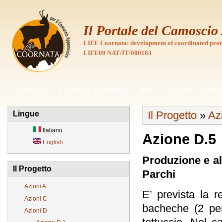
Il Portale del Camosci
LIFE Coornata: development of coordinated prot
LIFE09 NAT/IT/000183
IL PROGETTO
IL CAMOSCIO APPENNINICO
NEWS
GALLERIA
CONTAT
Il Progetto
»
Az
Lingue
Italiano
Azione D.5
English
Produzione e al
Il Progetto
Parchi
Azioni A
E’ prevista la 
Azioni C
bacheche (2 per
Azioni D