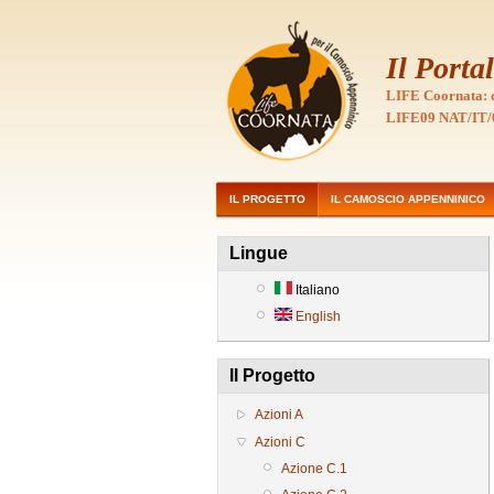
Il Porta
LIFE Coornata: d
LIFE09 NAT/IT/
IL PROGETTO
IL CAMOSCIO APPENNINICO
Lingue
Italiano
English
Il Progetto
Azioni A
Azioni C
Azione C.1