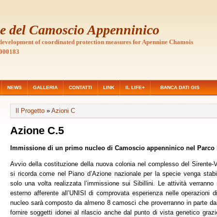
le del Camoscio Appenninico
evelopment of coordinated protection measures for Apennine Chamois
000183
NEWS
GALLERIA
CONTATTI
LINK
IL LIFE+
BANCA DATI GIS
Il Progetto
»
Azioni C
Azione C.5
Immissione di un primo nucleo di Camoscio appenninico nel Parco R
Avvio della costituzione della nuova colonia nel complesso del Sirente-V
si ricorda come nel Piano d’Azione nazionale per la specie venga stabil
solo una volta realizzata l’immissione sui Sibillini. Le attività verranno
esterno afferente all’UNISI di comprovata esperienza nelle operazioni di
nucleo sarà composto da almeno 8 camosci che proverranno in parte dal
fornire soggetti idonei al rilascio anche dal punto di vista genetico graz